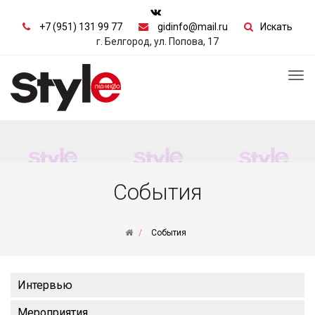
+7 (951) 131 99 77
gidinfo@mail.ru
Искать
г. Белгород, ул. Попова, 17
Tog
nav
События
События
Интервью
Мероприятия