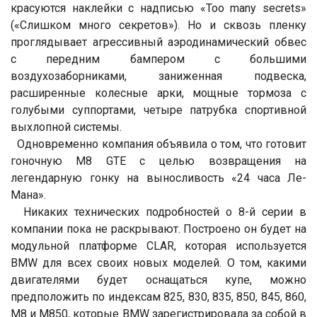
красуются наклейки с надписью «Too many secrets»
(«Слишком много секретов»). Но и сквозь пленку
проглядывает агрессивный аэродинамический обвес
с передним бампером с большими
воздухозаборниками, заниженная подвеска,
расширенные колесные арки, мощные тормоза с
голубыми суппортами, четыре патрубка спортивной
выхлопной системы.
Одновременно компания объявила о том, что готовит
гоночную M8 GTE с целью возвращения на
легендарную гонку на выносливость «24 часа Ле-
Мана».
Никаких технических подробностей о 8-й серии в
компании пока не раскрывают. Построено он будет на
модульной платформе CLAR, которая используется
BMW для всех своих новых моделей. О том, какими
двигателями будет оснащаться купе, можно
предположить по индексам 825, 830, 835, 850, 845, 860,
M8 и M850, которые BMW зарегистрировала за собой в