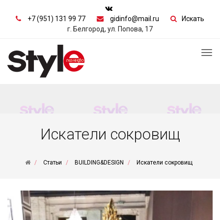
+7 (951) 131 99 77
gidinfo@mail.ru
Искать
г. Белгород, ул. Попова, 17
Tog
nav
Искатели сокровищ
Статьи
BUILDING&DESIGN
Искатели сокровищ