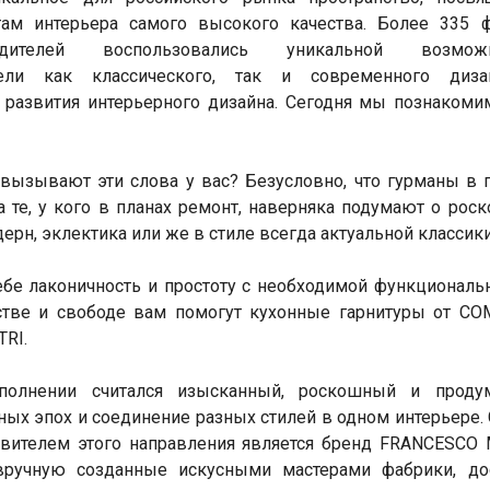
ам интерьера самого высокого качества. Более 335 ф
одителей воспользовались уникальной возмож
ели как классического, так и современного диза
развития интерьерного дизайна. Сегодня мы познакоми
и вызывают эти слова у вас? Безусловно, что гурманы в
а те, у кого в планах ремонт, наверняка подумают о ро
ерн, эклектика или же в стиле всегда актуальной классики
ебе лаконичность и простоту с необходимой функциональ
стве и свободе вам помогут кухонные гарнитуры от CO
RI.
лнении считался изысканный, роскошный и проду
ных эпох и соединение разных стилей в одном интерьере
вителем этого направления является бренд FRANCESCO
вручную созданные искусными мастерами фабрики, до