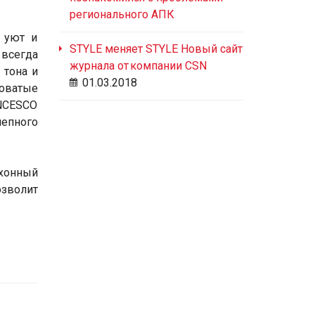
регионального АПК
й уют и
STYLE меняет STYLE Новый сайт
 всегда
журнала от компании CSN
 тона и
01.03.2018
ловатые
ANCESCO
епного
ухонный
зволит