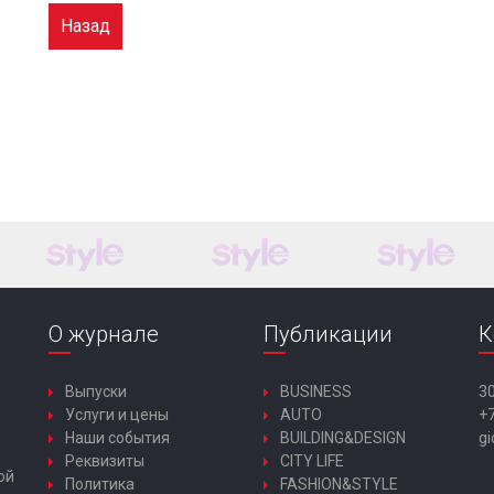
Назад
О журнале
Публикации
К
Выпуски
BUSINESS
30
Услуги и цены
AUTO
+7
Наши события
BUILDING&DESIGN
gi
Реквизиты
CITY LIFE
ой
Политика
FASHION&STYLE