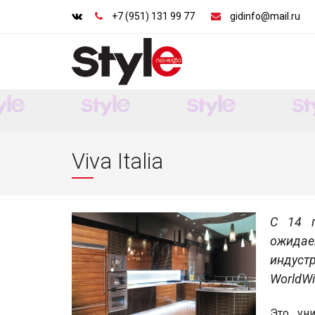
+7 (951) 131 99 77
gidinfo@mail.ru
Viva Italia
С 14 
ожидае
индустр
WorldW
Это уни