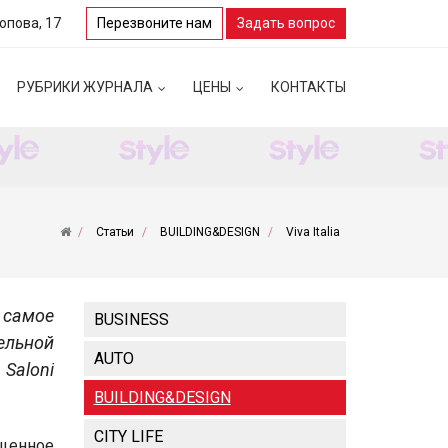
Попова, 17
Перезвоните нам
Задать вопрос
РУБРИКИ ЖУРНАЛА
ЦЕНЫ
КОНТАКТЫ
Статьи
BUILDING&DESIGN
Viva Italia
 самое
BUSINESS
ельной
AUTO
 Saloni
BUILDING&DESIGN
CITY LIFE
щенное