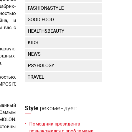
абрик-
FASHION&STYLE
ностью
GOOD FOOD
йна, и
м вас с
HEALTH&BEAUTY
KIDS
 первую
NEWS
скошных
.
PSYHOLOGY
ностью.
TRAVEL
MPOSIT,
манный
Style
рекомендует:
. Самым
 MOLON.
Помощник президента
стойны
познакомился с проблемами