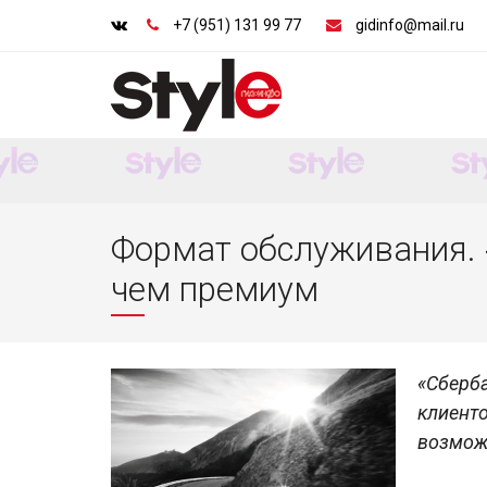
+7 (951) 131 99 77
gidinfo@mail.ru
Формат обслуживания. 
чем премиум
«Сберб
клиен
возмож