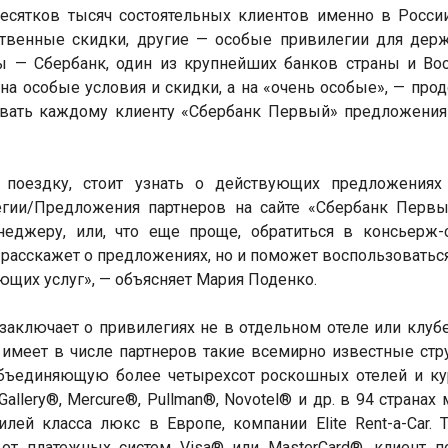
есятков тысяч состоятельных клиентов именно в Росси
твенные скидки, другие — особые привилегии для держ
 — Сбербанк, один из крупнейших банков страны и Во
а особые условия и скидки, а на «очень особые», — про
вать каждому клиенту «Сбербанк Первый» предложения
поездку, стоит узнать о действующих предложениях
егии/Предложения партнеров на сайте «Сбербанк Перв
еджеру, или, что еще проще, обратитьcя в консьерж-с
 расскажет о предложениях, но и поможет воспользоваться
ющих услуг», — объясняет Мария Поденко.
ключает о привилегиях не в отдельном отеле или клубе,
 имеет в числе партнеров такие всемирно известные стр
, объединяющую более четырехсот роскошных отелей и ку
Gallery®, Mercure®, Pullman®, Novotel® и др. в 94 странах м
ей класса люкс в Европе, компании Elite Rent-a-Car. Т
т платежных систем Visa® или MasterСard®, клиент п