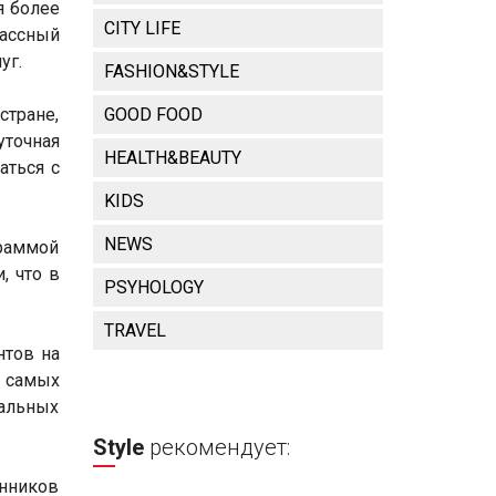
я более
CITY LIFE
лассный
уг.
FASHION&STYLE
стране,
GOOD FOOD
уточная
HEALTH&BEAUTY
аться с
KIDS
NEWS
граммой
, что в
PSYHOLOGY
TRAVEL
нтов на
 самых
альных
Style
рекомендует:
нников