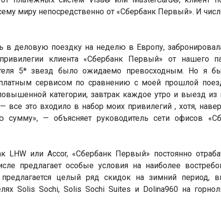
сему миру непосредственно от «Сбербанк Первый». И числ
сь в деловую поездку на неделю в Европу, забронировал
 привилегии клиента «Сбербанк Первый» от нашего па
отеля 5* звезд было ожидаемо превосходным. Но я бы
сплатным сервисом по сравнению с моей прошлой поез
 повышенной категории, завтрак каждое утро и выезд из
— все это входило в набор моих привилегий , хотя, навер
ю сумму», — объясняет руководитель сети офисов «Сб
ак LHW или Accor, «Сбербанк Первый» постоянно отраб
исле предлагает особые условия на наиболее востребо
м предлагается целый ряд скидок на зимний период, в
х Solis Sochi, Solis Sochi Suites и Dolina960 на горн