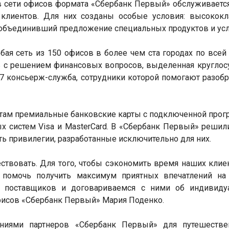
в сети офисов формата «Сбербанк Первый» обслуживаетс
 клиентов. Для них созданы особые условия: высокок
 объединивший предложение специальных продуктов и усл
ая сеть из 150 офисов в более чем ста городах по всей 
 с решением финансовых вопросов, выделенная круглос
7 консьерж-служба, сотрудники которой помогают разобр
там премиальные банковские карты с подключенной про
х систем Visa и MasterCard. В «Сбербанк Первый» решили
ь привилегии, разработанные исключительно для них.
ствовать. Для того, чтобы сэкономить время наших клие
и помочь получить максимум приятных впечатлений на
 поставщиков и договариваемся с ними об индивиду
офисов «Сбербанк Первый» Мария Поденко.
ниями партнеров «Сбербанк Первый» для путешестве