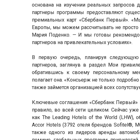
основана на изучении реальных запросов д
партнеры программы предоставляют сущес
премиальных карт «Сбербанк Первый». «Мы
Европы, мы можем рассчитывать не просто н
Мария Поденко. — И мы готовы рекомендо
партнеров на привлекательных условиях».
В первую очередь, планируя следующую 
партнеров, заглянув в раздел Мои привил
обратившись к своему персональному мен
полагает она. «Консьерж не только подробно
также займется организацией всех сопутству
Ключевые соглашения «Сбербанк Первый» за
правило, во всей сети целиком. Сейчас уже
как The Leading Hotels of the World (LHW)
Accor Hotels (3792 отеля брендов Sofitel®, M
также одного из лидеров аренды автомобил
помимо глобальных программ привилегий о