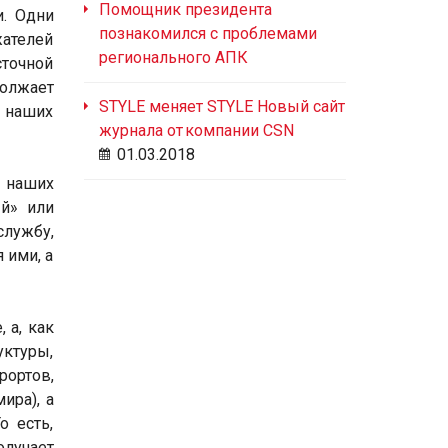
Помощник президента
и. Одни
познакомился с проблемами
ателей
регионального АПК
сточной
должает
STYLE меняет STYLE Новый сайт
 наших
журнала от компании CSN
01.03.2018
 наших
ый» или
лужбу,
 ими, а
 а, как
уктуры,
рортов,
ира), а
о есть,
олучает