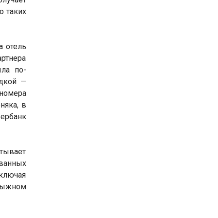
о таких
а отель
ртнера
ла по-
дкой —
 номера
няка, в
ербанк
атывает
ванных
ключая
олыжном