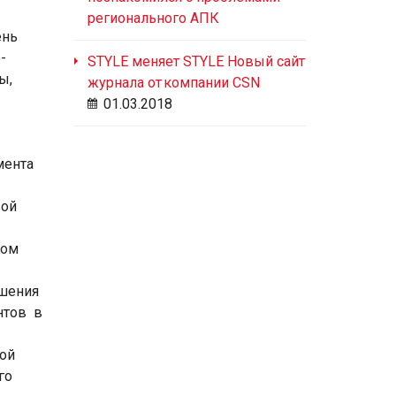
регионального АПК
ень
-
STYLE меняет STYLE Новый сайт
ы,
журнала от компании CSN
01.03.2018
мента
вой
ном
ашения
нтов в
ной
го