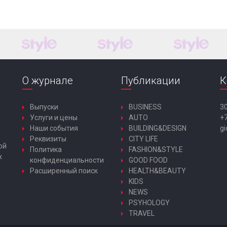
О журнале
Публикации
К
Выпуски
BUSINESS
30
Услуги и цены
AUTO
+7
Наши события
BUILDING&DESIGN
gi
Реквизиты
CITY LIFE
ой
Политика
FASHION&STYLE
х
конфиденциальности
GOOD FOOD
Расширенный поиск
HEALTH&BEAUTY
KIDS
NEWS
PSYHOLOGY
TRAVEL