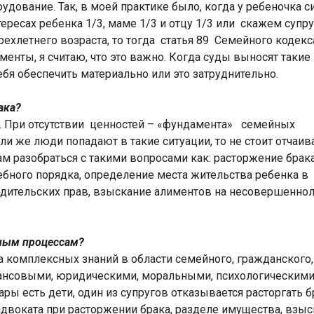
удование. Так, в моей практике было, когда у ребеночка 
тересах ребенка 1/3, маме 1/3 и отцу 1/3 или скажем супр
рехлетнего возраста, то тогда статья 89 Семейного кодек
именты, я считаю, что это важно. Когда суды выносят такие
ебя обеспечить материально или это затруднительно.
ака?
. При отсутствии ценностей – «фундамента» семейных
и же люди попадают в такие ситуации, то не стоит отчаива
м разобраться с такими вопросами как: расторжение брака
ебного порядка, определение места жительства ребенка в
одительских прав, взыскание алиментов на несовершенно
ным процессам?
а комплексных знаний в области семейного, гражданского
инансовыми, юридическими, моральными, психологическим
ары есть дети, один из супругов отказывается расторгать б
двоката при расторжении брака, разделе имущества, взы