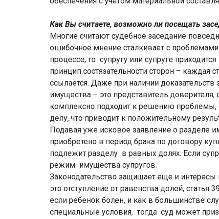
обеспечения с учетом материальной составля
Как Вы считаете, возможно ли посещать засе
Многие считают судебное заседание повседн
ошибочное мнение сталкивает с проблемами.
процессе, то супругу или супруге приходится
принцип состязательности сторон – каждая с
ссылается. Даже при наличии доказательств 
имущества – это представитель доверителя,
комплексно подходит к решению проблемы, с
делу, что приводит к положительному результ
Подавая уже исковое заявление о разделе и
приобретено в период брака по договору ку
подлежит разделу в равных долях. Если суп
режим имущества супругов.
Законодательство защищает еще и интересы 
это отступление от равенства долей, статья 3
если ребенок болен, и как в большинстве сл
специальные условия, тогда суд может приз