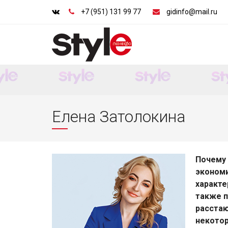
+7 (951) 131 99 77
gidinfo@mail.ru
Елена Затолокина
Почему
экономи
характе
также п
расстаю
некотор