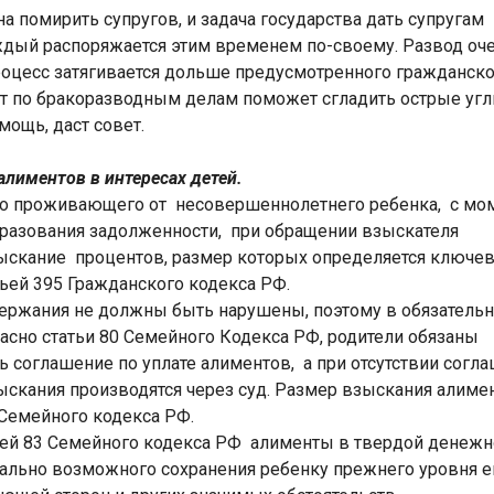
а помирить супругов, и задача государства дать супругам
ждый распоряжается этим временем по-своему. Развод оч
роцесс затягивается дольше предусмотренного гражданско
т по бракоразводным делам поможет сгладить острые угл
ощь, даст совет.
алиментов в интересах детей.
но проживающего от несовершеннолетнего ребенка, с мо
образования задолженности, при обращении взыскателя
ыскание процентов, размер которых определяется ключе
тьей 395 Гражданского кодекса РФ.
держания не должны быть нарушены, поэтому в обязатель
асно статьи 80 Семейного Кодекса РФ, родители обязаны
ь соглашение по уплате алиментов, а при отсутствии согл
ыскания производятся через суд. Размер взыскания алиме
 Семейного кодекса РФ.
тьей 83 Семейного кодекса РФ алименты в твердой денеж
ально возможного сохранения ребенку прежнего уровня е