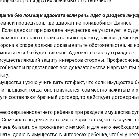
ющей сторон и других значимых обстоятельств.
дание без помощи адвоката если речь идет о разделе иму
евной процедурой, где адвокат не понадобится. Данное
 Если адвокат при разделе имущества не участвует в суд
 самостоятельно отстаивать свою правоту, так как действу
торона в споре должна доказывать те обстоятельства, на к
защитить себя будет сложно. Адвокат по спору о разделе
 осуществляющий защиту интересов стороны. Профессиона
обирает и представляет все доказательства и аргументы 
ату.
мущества нужно учитывать тот факт, что если имущество 
пли-продажи, тогда оно признается совместно нажитым и о
руги составляют брачный договор, то действует договорны
несовершеннолетнего ребенка при разделе имущества суп
9 Семейного кодекса, которая говорит о том, что в случае, 
учаев бывает, он проживает с мамой, и для него необходи
нать долю в имуществе в интересах ребенка, чтобы у нег