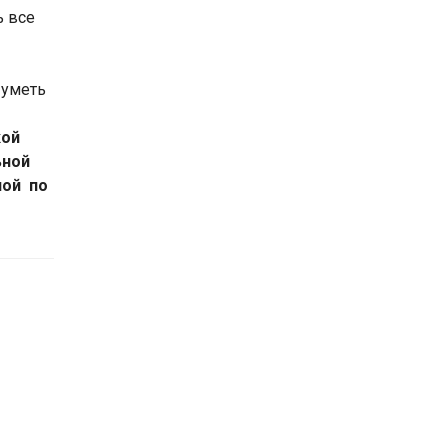
ь все
 уметь
кой
ьной
ной по