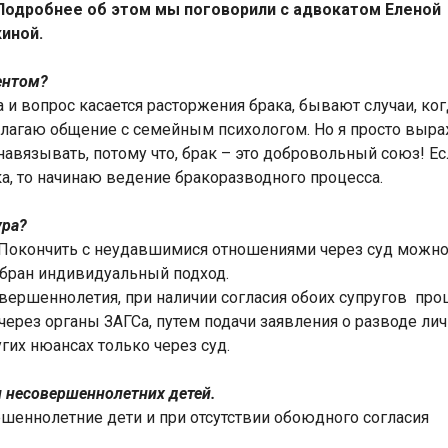
Подробнее об этом мы поговорили с адвокатом Еленой
иной.
ентом?
и вопрос касается расторжения брака, бывают случаи, ког
длагаю общение с семейным психологом. Но я просто выр
навязывать, потому что, брак – это добровольный союз! Е
а, то начинаю ведение бракоразводного процесса.
ура?
. Покончить с неудавшимися отношениями через суд можн
добран индивидуальный подход.
овершеннолетия, при наличии согласия обоих супругов про
через органы ЗАГСа, путем подачи заявления о разводе лич
гих нюансах только через суд.
и несовершеннолетних детей.
ршеннолетние дети и при отсутствии обоюдного согласия