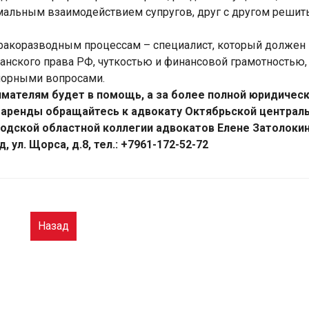
альным взаимодействием супругов, друг с другом решит
бракоразводным процессам – специалист, который должен
анского права РФ, чуткостью и финансовой грамотностью,
порными вопросами.
имателям будет в помощь, а за более полной юридичес
 аренды обращайтесь к адвокату Октябрьской централ
родской областной коллегии адвокатов Елене Затолоки
д, ул. Щорса, д.8, тел.: +7961-172-52-72
Назад