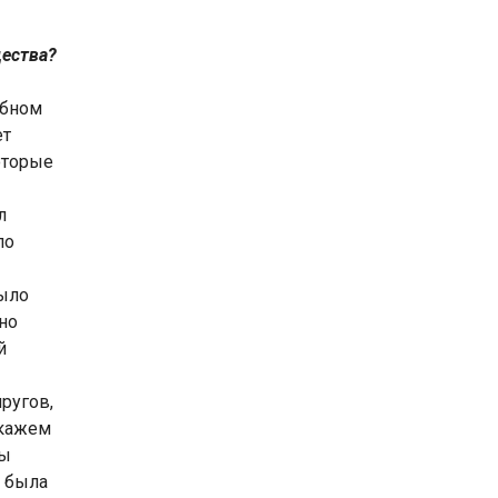
щества?
ебном
ет
оторые
л
по
было
но
й
ругов,
скажем
мы
о была