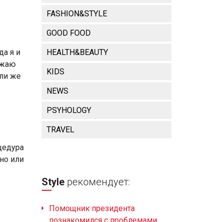
FASHION&STYLE
GOOD FOOD
да я и
HEALTH&BEAUTY
ажаю
KIDS
сли же
NEWS
PSYHOLOGY
о
TRAVEL
цедура
но или
Style
рекомендует:
Помощник президента
познакомился с проблемами