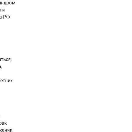
синдром
уги
са РФ
ться,
,
летних
,
и
рак
скании