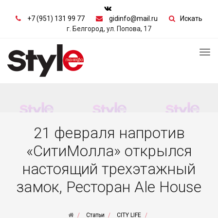
+7 (951) 131 99 77
gidinfo@mail.ru
Искать
г. Белгород, ул. Попова, 17
Tog
nav
21 февраля напротив
«СитиМолла» открылся
настоящий трехэтажный
замок, Ресторан Ale House
Статьи
CITY LIFE