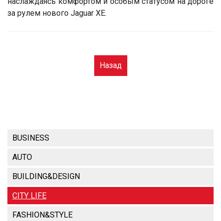
наслаждаясь комфортом и особым статусом на дороге
за рулем нового Jaguar XE.
Назад
BUSINESS
AUTO
BUILDING&DESIGN
CITY LIFE
FASHION&STYLE