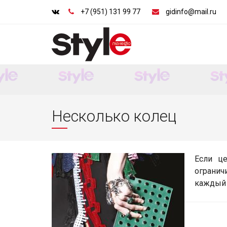
+7 (951) 131 99 77
gidinfo@mail.ru
Несколько колец
Если ц
огранич
каждый 