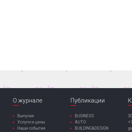
О журнале
Публикации
К
Выпуски
BUSINESS
30
Услуги и цены
AUTO
+7
Наши события
BUILDING&DESIGN
gi