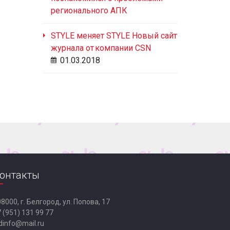
регионального АПК
STYLE меняет STYLE Новый сайт
журнала от компании CSN
01.03.2018
онтакты
8000, г. Белгород, ул. Попова, 17
 (951) 131 99 77
dinfo@mail.ru