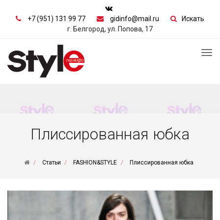
+7 (951) 131 99 77
gidinfo@mail.ru
Искать
г. Белгород, ул. Попова, 17
Tog
nav
Плиссированная юбка
Статьи
FASHION&STYLE
Плиссированная юбка