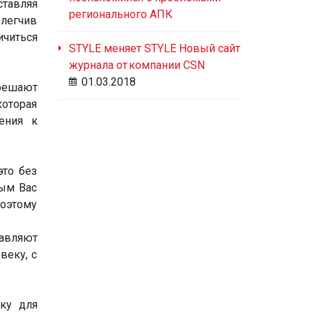
ставляя
регионального АПК
блегчив
ичиться
STYLE меняет STYLE Новый сайт
журнала от компании CSN
01.03.2018
 решают
которая
ения к
это без
рым Вас
поэтому
тавляют
веку, с
ку для