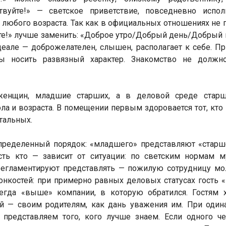
твуйте!» — светское приветствие, повседневно испол
любого возраста. Так как в официальных отношениях не 
йте!» лучше заменить: «Доброе утро/Добрый день/Добрый 
деале — доброжелателен, слышен, располагает к себе. П
ы носить развязный характер. Знакомство не должн
женщин, младшие старших, а в деловой среде старш
а и возраста. В помещении первым здоровается тот, кто 
тальных.
определенный порядок: «младшего» представляют «старш
сть кто — зависит от ситуации: по светским нормам м
регламентируют представлять — пожилую сотрудницу м
онкостей: при примерно равных деловых статусах гость
егда «выше» компании, в которую обратился. Гостям 
тей — своим родителям, как дань уважения им. При оди
представляем того, кого лучше знаем. Если одного че