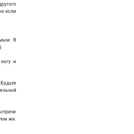
другого
но если
имым. В
.
 ногу и
.
«Будьте
ельной
встрече
тем же.