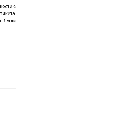
ности с
тикета.
ва были