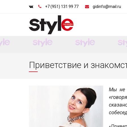
+7 (951) 131 99 77
gidinfo@mail.ru
Приветствие и знакомс
Мы не 
«говор
сказа
собесед
«Привет