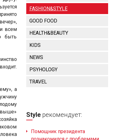
ьзуется
FASHION&STYLE
принято
GOOD FOOD
вечер»,
ри всем
HEALTH&BEAUTY
о быть
KIDS
NEWS
инство
входит.
PSYHOLOGY
TRAVEL
ему», а
ужчину
олодому
 «выше»
Style
рекомендует:
хозяйка
наковом
Помощник президента
ловека
познакомился с проблемами