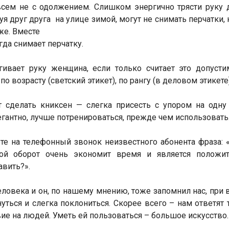
овсем не с одолжением. Слишком энергично трясти руку 
я друг друга на улице зимой, могут не снимать перчатки, 
же. Вместе
гда снимает перчатку.
ивает руку женщина, если только считает это допуст
о возрасту (светский этикет), по рангу (в деловом этикете)
 сделать книксен — слегка присесть с упором на одну
егантно, лучше потренироваться, прежде чем использовать
те на телефонный звонок неизвестного абонента фраза: 
акой оборот очень экономит время и является положит
вить?».
еловека и он, по нашему мнению, тоже запомнил нас, при 
уться и слегка поклониться. Скорее всего – нам ответят 
ие на людей. Уметь ей пользоваться – большое искусство.