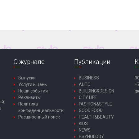
О журнале
Публикации
К
Выпуски
BUSINESS
30
Услуги и цены
AUTO
+7
Наши события
BUILDING&DESIGN
gi
Реквизиты
CITY LIFE
ой
Политика
FASHION&STYLE
х
конфиденциальности
GOOD FOOD
Расширенный поиск
HEALTH&BEAUTY
KIDS
NEWS
PSYHOLOGY