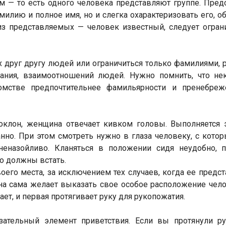
м — то есть одного человека представляют группе. Пред
амилию и полное имя, но и слегка охарактеризовать его, о
з представляемых — человек известный, следует огран
друг другу людей или ограничиться только фамилиями,
рания, взаимоотношений людей. Нужно помнить, что не
омстве предпочтительнее фамильярности и пренебреж
клон, женщина отвечает кивком головы. Выполняется 
анно. При этом смотреть нужно в глаза человеку, с кото
неназойливо. Кланяться в положении сидя неудобно, 
о должны встать.
оего места, за исключением тех случаев, когда ее предс
на сама желает выказать свое особое расположение чело
ает, и первая протягивает руку для рукопожатия.
зательный элемент приветствия. Если вы протянули ру