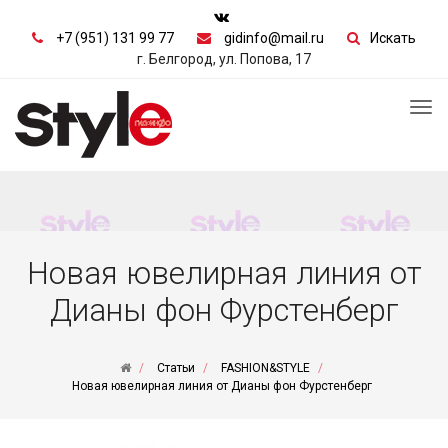
+7 (951) 131 99 77
gidinfo@mail.ru
Искать
г. Белгород, ул. Попова, 17
Tog
nav
Новая ювелирная линия от
Дианы фон Фурстенберг
Статьи
FASHION&STYLE
Новая ювелирная линия от Дианы фон Фурстенберг