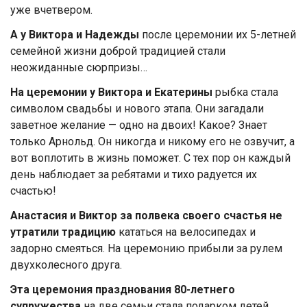
уже вчетвером.
А у Виктора и Надежды
после церемонии их 5-летней
семейной жизни доброй традицией стали
неожиданные сюрпризы…
На церемонии у Виктора и Екатерины
рыбка стала
символом свадьбы и нового этапа. Они загадали
заветное желание — одно на двоих! Какое? Знает
только Арнольд. Он никогда и никому его не озвучит, а
вот воплотить в жизнь поможет. С тех пор он каждый
день наблюдает за ребятами и тихо радуется их
счастью!
Анастасия и Виктор за полвека своего счастья не
утратили традицию
кататься на велосипедах и
задорно смеяться. На церемонию прибыли за рулем
двухколесного друга.
Эта церемония празднования 80-летнего
супружества
на две семьи стала подарком детей