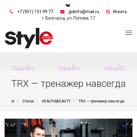
+7 (951) 131 99 77
gidinfo@mail.ru
Искать
г. Белгород, ул. Попова, 17
Tog
nav
TRX — тренажер навсегда
Статьи
HEALTH&BEAUTY
TRX — тренажер навсегда