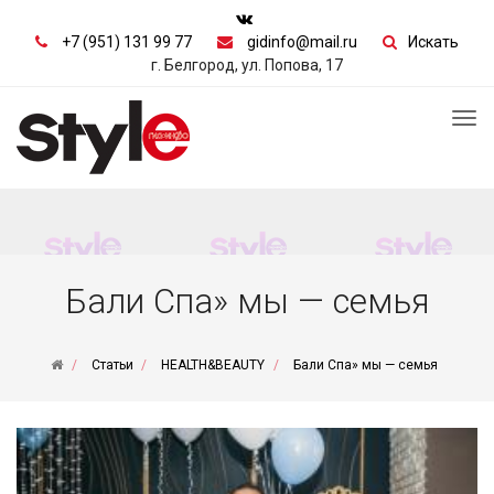
+7 (951) 131 99 77
gidinfo@mail.ru
Искать
г. Белгород, ул. Попова, 17
Tog
nav
Бали Спа» мы — семья
Статьи
HEALTH&BEAUTY
Бали Спа» мы — семья