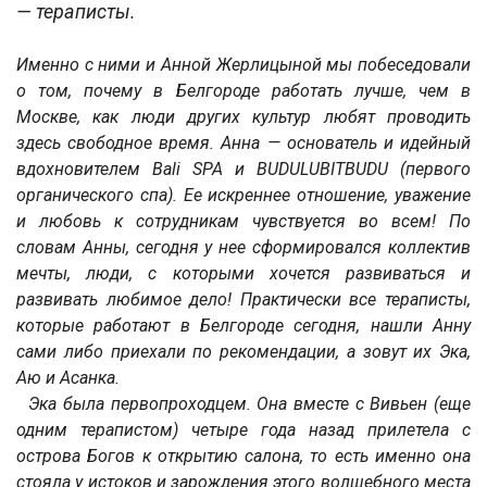
— тераписты.
Именно с ними и Анной Жерлицыной мы побеседовали
о том, почему в Белгороде работать лучше, чем в
Москве, как люди других культур любят проводить
здесь свободное время. Анна — основатель и идейный
вдохновителем Bali SPA и BUDULUBITBUDU (первого
органического спа). Ее искреннее отношение, уважение
и любовь к сотрудникам чувствуется во всем! По
словам Анны, сегодня у нее сформировался коллектив
мечты, люди, с которыми хочется развиваться и
развивать любимое дело! Практически все тераписты,
которые работают в Белгороде сегодня, нашли Анну
сами либо приехали по рекомендации, а зовут их Эка,
Аю и Асанка.
Эка была первопроходцем. Она вместе с Вивьен (еще
одним терапистом) четыре года назад прилетела с
острова Богов к открытию салона, то есть именно она
стояла у истоков и зарождения этого волшебного места