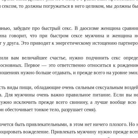
сексом, то должны погружаться в него целиком, мы должны бы
нью, забудьте про быстрый секс. В даосизме женщина сравнив
ина говорит, что при быстром сексе мужчина и женщина н
уг
у друга. Это приводит к энергетическому истощению партнеро
или вам величайшее счастье, нужно подчинить секс опред
а основных. Первое — это ответственно относиться к рождению
ношениях нужно больше отдавать, и прежде всего на уровне эмо
сть виды пищи, обладающие очень сильным сексуальным воздей
йца. Для мужчины очень важно правильное питание. Если вы не
 нужно исключить прежде всего свинину, а лучше вообще всю
н обесточивает тонкое тело, разрушает семя).
чется быть привлекательными, в этом нет ничего плохого. Но 
воцировать вожделение. Привлекать мужчину нужно прежде всег