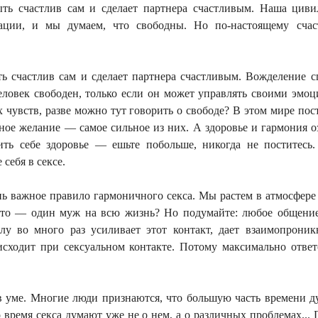
ть счастлив сам и сделает партнера счастливым. Наша циви
ции, и мы думаем, что свободны. Но по-настоящему счас
ь счастлив сам и сделает партнера счастливым. Вожделение с
человек свободен, только если он может управлять своими эм
х чувств, разве можно тут говорить о свободе? В этом мире по
ьное желание — самое сильное из них. А здоровье и гармония 
ить себе здоровье — ешьте побольше, никогда не поститесь.
себя в сексе.
ь важное правило гармоничного секса. Мы растем в атмосфере
 это — один муж на всю жизнь? Но подумайте: любое общени
лу во много раз усиливает этот контакт, дает взаимопроник
сходит при сексуальном контакте. Потому максимально ответ
 в уме. Многие люди признаются, что большую часть времени 
во время секса думают уже не о нем,
а о различных проблемах...