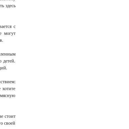
ть здесь
ается с
е могут
в.
еленным
 детей.
ций.
ствием:
 хотите
 мясную
не стоит
о своей