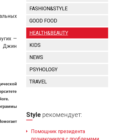
FASHION&STYLE
иальных
GOOD FOOD
HEALTH&BEAUTY
ругих —
KIDS
р Джин
NEWS
PSYHOLOGY
TRAVEL
дической
рситете
йоге.
рограммы
Style
рекомендует:
.
Помогает
Помощник президента
познакомился с проблемами