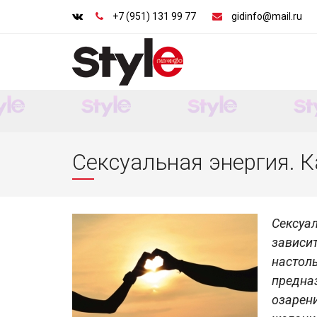
+7 (951) 131 99 77
gidinfo@mail.ru
Сексуальная энергия. К
Сексуа
зависи
настоль
предна
озарен