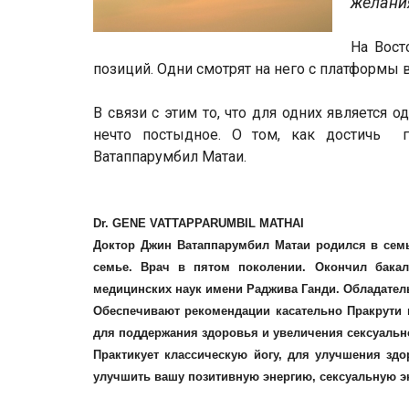
желания
На Вост
позиций. Одни смотрят на него с платформы в
В связи с этим то, что для одних является 
нечто постыдное. О том, как достичь 
Ватаппарумбил Матаи.
Dr. GENE VATTAPPARUMBIL MATHAI
Доктор Джин Ватаппарумбил Матаи родился в семь
семье. Врач в пятом поколении. Окончил бакал
медицинских наук имени Раджива Ганди. Обладатель
Обеспечивают рекомендации касательно Пракрути 
для поддержания здоровья и увеличения сексуальн
Практикует классическую йогу, для улучшения здо
улучшить вашу позитивную энергию, сексуальную эн