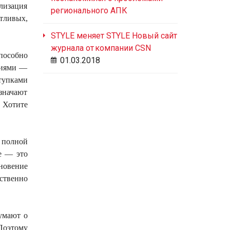
лизация
регионального АПК
тливых,
STYLE меняет STYLE Новый сайт
журнала от компании CSN
пособно
01.03.2018
оциями —
ступками
означают
 Хотите
 полной
е — это
новение
ственно
думают
о
 Поэтому