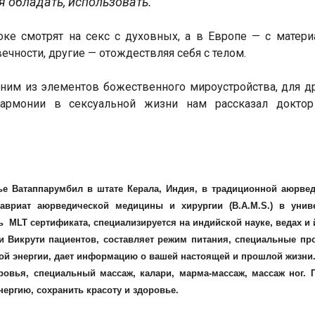
 обладать, использовать.
оке смотрят на секс с духовных, а в Европе — с матер
ечности, другие — отождествляя себя с телом.
одним из элементов божественного мироустройства, для д
гармонии в сексуальной жизни нам рассказал докто
е Ватаппарумбил в штате Керала, Индия, в традиционной аюрве
авриат аюрведической медицины и хирургии (B.A.M.S.) в униве
 MLT сертификата, специализируется на индийской науке, ведах и 
и Викрути пациентов, составляет режим питания, специальные п
ой энергии, дает информацию о вашей настоящей и прошлой жизни
ровья, специальный массаж, калари, марма-массаж, массаж ног. 
ергию, сохранить красоту и здоровье.