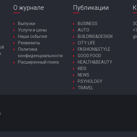
О журнале
Публикации
К
Выпуски
BUSINESS
30
Услуги и цены
AUTO
+7
Наши события
BUILDING&DESIGN
gi
Реквизиты
CITY LIFE
ой
Политика
FASHION&STYLE
х
конфиденциальности
GOOD FOOD
Расширенный поиск
HEALTH&BEAUTY
KIDS
NEWS
PSYHOLOGY
TRAVEL
.