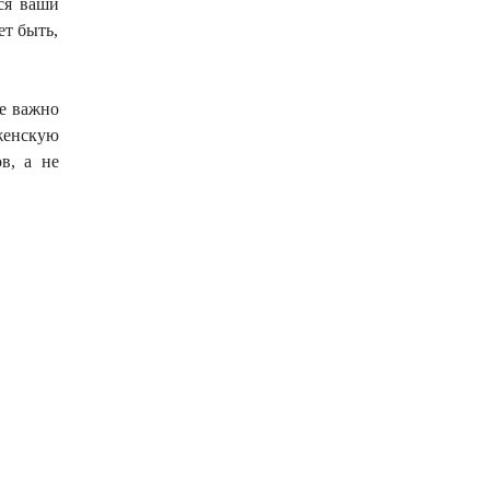
ся ваши
ет быть,
те важно
женскую
в, а не