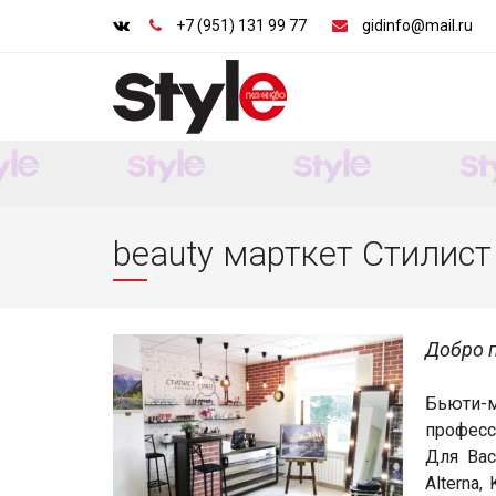
+7 (951) 131 99 77
gidinfo@mail.ru
beauty марткет Стилис
Добро п
Бьюти-
професс
Для Вас
Alterna,