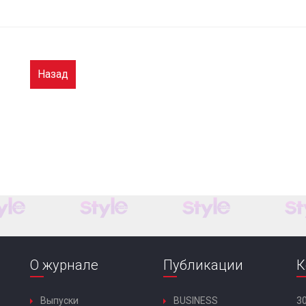
Назад
О журнале
Публикации
К
Выпуски
BUSINESS
30