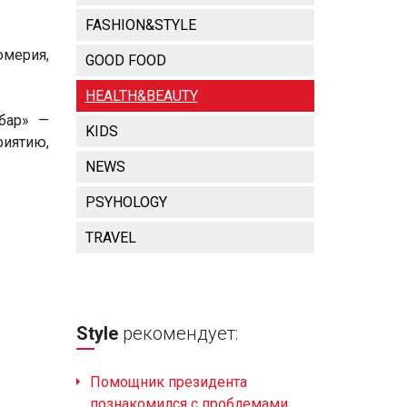
FASHION&STYLE
мерия,
GOOD FOOD
HEALTH&BEAUTY
бар» —
KIDS
риятию,
NEWS
PSYHOLOGY
TRAVEL
Style
рекомендует:
Помощник президента
познакомился с проблемами