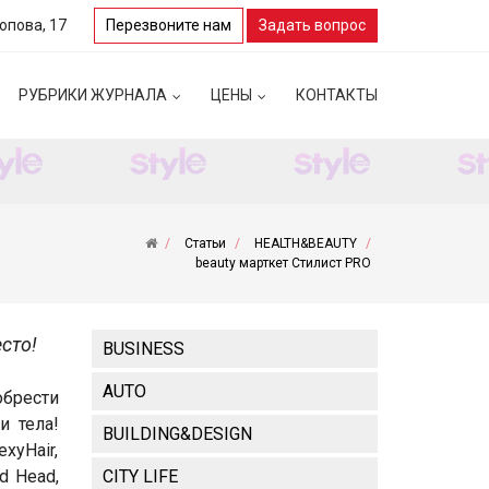
Попова, 17
Перезвоните нам
Задать вопрос
РУБРИКИ ЖУРНАЛА
ЦЕНЫ
КОНТАКТЫ
Статьи
HEALTH&BEAUTY
beauty марткет Стилист PRO
сто!
BUSINESS
AUTO
брести
и тела!
BUILDING&DESIGN
xyHair,
ed Head,
CITY LIFE