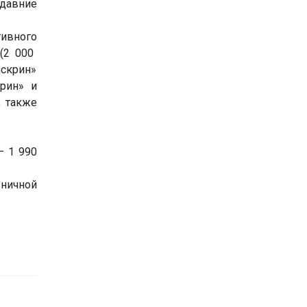
едавние
тивного
 (2 000
искрин»
крин» и
, также
— 1 990
зничной