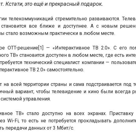
т. Кстати, это ещё и прекрасный подарок.
гии телекоммуникаций стремительно развиваются. Теле
 становится все ближе и доступнее. А с новым решен
ы стало возможным практически в любом месте.
ое OTT-решение[1] — «Интерактивное ТВ 2.0». С его 
го ТВ» становится доступен в любом месте, где есть инте
требуется технический специалист компании — пользоват
ерактивное ТВ 2.0» самостоятельно.
 на всей территории страны и сама подстраивается под 
личный вариант, чтобы телевидение и кино были всегда р
системой управления.
ивное ТВ» стало доступно на всех экранах. Приставк
 Wi-Fi, то есть не потребуется прокладывать дополни
ь передачи данных от 3 Мбит/с.