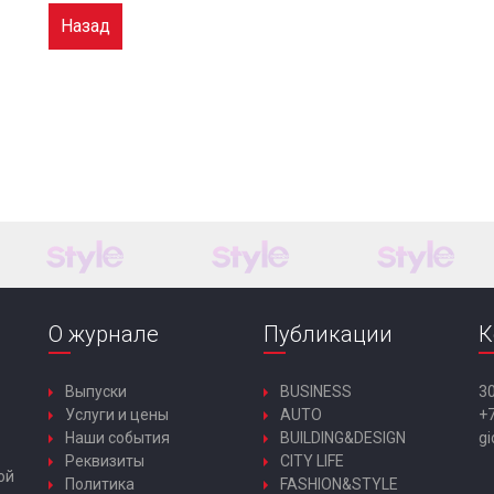
Назад
О журнале
Публикации
К
Выпуски
BUSINESS
30
Услуги и цены
AUTO
+7
Наши события
BUILDING&DESIGN
gi
Реквизиты
CITY LIFE
ой
Политика
FASHION&STYLE