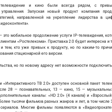
 телевидение и кино были всегда рядом, с прив
управления. Запуская новый продукт компания прод
ратегией, направленной на укрепление лидерства в ци
видеоконтента».
 — это мобильное продолжение услуги IP-телевидения, кот
ентам «Ростелекома». Приставка 2.0 будет интересна и т
и тем, кто уже привык к продукту, но по каким-то прич
ования стационарной его версии.
льства, но по новому адресу нет возможности подключить
 «Интерактивного ТВ 2.0» доступен основной пакет теле
числе 28 — познавательных, 13 — кино, 15 — музыкальны
ополнительные каналы: «HD 2.0» (4 канала) и «Взрослый 
более тысячи фильмов разных жанров и лет, в том числе 
 сериалов. Многие фильмы появляются в «Видеопрокате