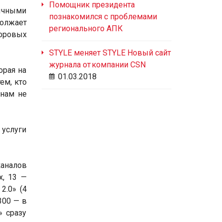
Помощник президента
ычными
познакомился с проблемами
олжает
регионального АПК
фровых
STYLE меняет STYLE Новый сайт
журнала от компании CSN
орая на
01.03.2018
ем, кто
инам не
 услуги
каналов
х, 13 —
2.0» (4
300 — в
» сразу