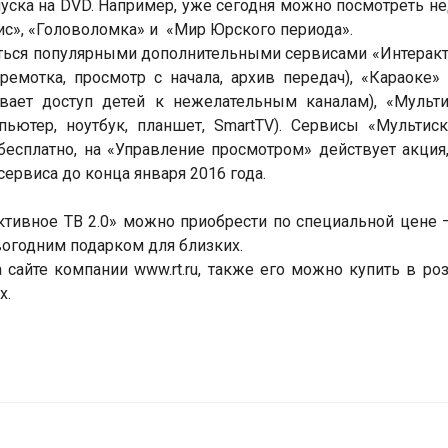
уска на DVD. Например, уже сегодня можно посмотреть н
ис», «Головоломка» и «Мир Юрского периода».
аться популярными дополнительными сервисами «Интерак
ремотка, просмотр с начала, архив передач), «Караоке»
ивает доступ детей к нежелательным каналам), «Мульт
пьютер, ноутбук, планшет, SmartTV). Сервисы «Мультис
бесплатно, на «Управление просмотром» действует акция
ервиса до конца января 2016 года.
ктивное ТВ 2.0» можно приобрести по специальной цене 
вогодним подарком для близких.
 сайте компании www.rt.ru, также его можно купить в ро
х.