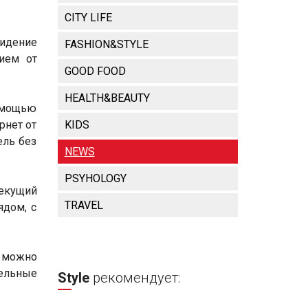
CITY LIFE
видение
FASHION&STYLE
ием от
GOOD FOOD
HEALTH&BEAUTY
помощью
рнет от
KIDS
ель без
NEWS
PSYHOLOGY
текущий
TRAVEL
ядом, с
у можно
тельные
Style
рекомендует: