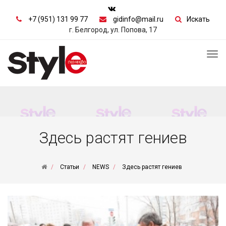
+7 (951) 131 99 77
gidinfo@mail.ru
Искать
г. Белгород, ул. Попова, 17
Tog
nav
Здесь растят гениев
Статьи
NEWS
Здесь растят гениев